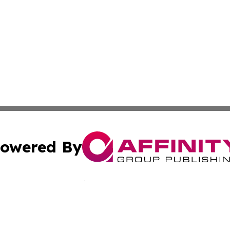
owered By
ubmit Press Release
Terms & Conditions
Copyright/DMCA
nc. dba Affinity Group Publishing & California Culture To