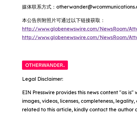
媒体联系方式：otherwander@wcommunications.c
本公告所附照片可通过以下链接获取：
http://www.globenewswire.com/NewsRoom/Att
http://www.globenewswire.com/NewsRoom/At
Legal Disclaimer:
EIN Presswire provides this news content "as is" 
images, videos, licenses, completeness, legality, o
related to this article, kindly contact the author