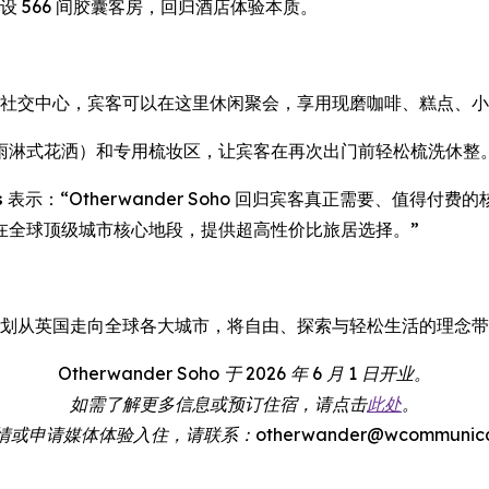
念，共设 566 间胶囊客房，回归酒店体验本质。
设有宾客专属社交中心，宾客可以在这里休闲聚会，享用现磨咖啡、糕
雨淋式花洒）和专用梳妆区，让宾客在再次出门前轻松梳洗休整
s
表示：“Otherwander Soho 回归宾客真正需要、值得
在全球顶级城市核心地段，提供超高性价比旅居选择。”
计理念，计划从英国走向全球各大城市，将自由、探索与轻松生活的理念
Otherwander Soho 于 2026 年 6 月 1 日开业。
如需了解更多信息或预订住宿，请点击
此处
。
申请媒体体验入住，请联系：otherwander@wcommunicatio