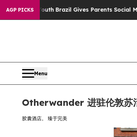
Youth
Brazil Gives Parents Social Media Controls 
AGP PICKS
Menu
Otherwander 进驻伦
胶囊酒店。 臻于完美