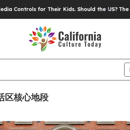
for Their Kids. Should the US?
The Pentagon Is Po
敦苏活区核心地段