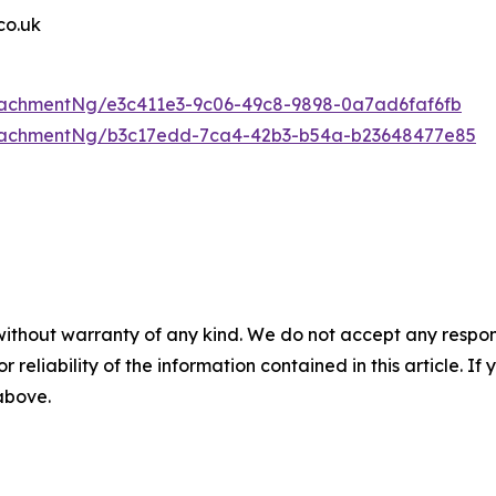
o.uk
achmentNg/e3c411e3-9c06-49c8-9898-0a7ad6faf6fb
tachmentNg/b3c17edd-7ca4-42b3-b54a-b23648477e85
without warranty of any kind. We do not accept any responsib
r reliability of the information contained in this article. I
 above.