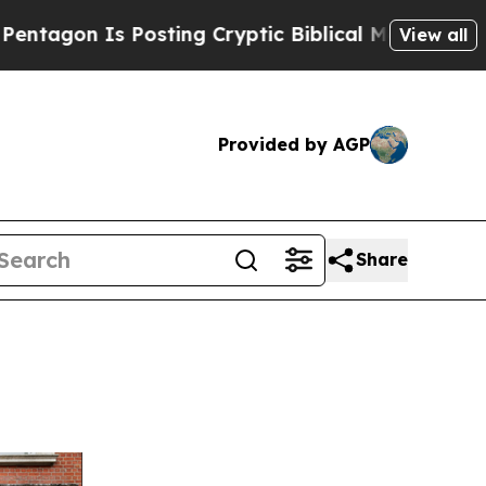
sting Cryptic Biblical Messages on Social Media
View all
Provided by AGP
Share