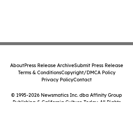
About
Press Release Archive
Submit Press Release
Terms & Conditions
Copyright/DMCA Policy
Privacy Policy
Contact
© 1995-2026 Newsmatics Inc. dba Affinity Group
Publishing & California Culture Today. All Rights
Reserved.
Cookie Settings / Your Privacy Choices