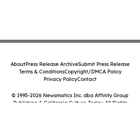
About
Press Release Archive
Submit Press Release
Terms & Conditions
Copyright/DMCA Policy
Privacy Policy
Contact
© 1995-2026 Newsmatics Inc. dba Affinity Group
Publishing & California Culture Today. All Rights
Reserved.
Cookie Settings / Your Privacy Choices