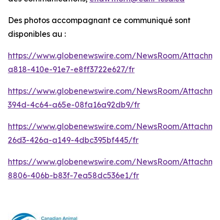
Des photos accompagnant ce communiqué sont
disponibles au :
https://www.globenewswire.com/NewsRoom/Attachm
a818-410e-91e7-e8ff3722e627/fr
https://www.globenewswire.com/NewsRoom/Attachme
394d-4c64-a65e-08fa16a92db9/fr
https://www.globenewswire.com/NewsRoom/Attachm
26d3-426a-a149-4dbc395bf445/fr
https://www.globenewswire.com/NewsRoom/Attachme
8806-406b-b83f-7ea58dc536e1/fr