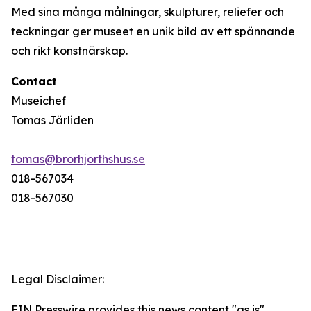
Med sina många målningar, skulpturer, reliefer och
teckningar ger museet en unik bild av ett spännande
och rikt konstnärskap.
Contact
Museichef
Tomas Järliden
tomas@brorhjorthshus.se
018-567034
018-567030
Legal Disclaimer:
EIN Presswire provides this news content "as is"