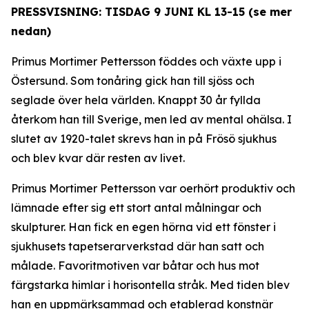
PRESSVISNING: TISDAG 9 JUNI KL 13-15 (se mer
nedan)
Primus Mortimer Pettersson föddes och växte upp i
Östersund. Som tonåring gick han till sjöss och
seglade över hela världen. Knappt 30 år fyllda
återkom han till Sverige, men led av mental ohälsa. I
slutet av 1920-talet skrevs han in på Frösö sjukhus
och blev kvar där resten av livet.
Primus Mortimer Pettersson var oerhört produktiv och
lämnade efter sig ett stort antal målningar och
skulpturer. Han fick en egen hörna vid ett fönster i
sjukhusets tapetserarverkstad där han satt och
målade. Favoritmotiven var båtar och hus mot
färgstarka himlar i horisontella stråk. Med tiden blev
han en uppmärksammad och etablerad konstnär