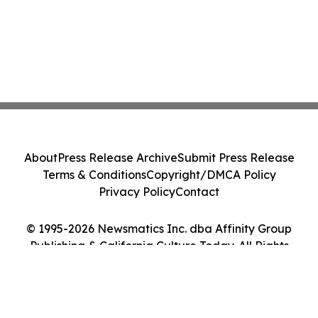
About
Press Release Archive
Submit Press Release
Terms & Conditions
Copyright/DMCA Policy
Privacy Policy
Contact
© 1995-2026 Newsmatics Inc. dba Affinity Group
Publishing & California Culture Today. All Rights
Reserved.
Cookie Settings / Your Privacy Choices