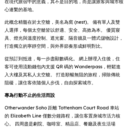
在現代旅宿中的意義，其不是目的地，而是讓旅客與城市核
心連繫的基地。
此概念精髓在於太空艙，美名為窩 (nest)。 備有單人及雙
人選擇，每個太空艙皆以舒適、安全、高效為本。 優質寢
具、燈光與溫度控制、遮光窗、隔音牆及一體式儲物設計，
打造獨立的寧靜空間，與外界節奏形成鮮明對比。
從預訂到抵達，每一步盡顯數碼化。 網上辦理入住後，住
客可使用流動錢包內支援 QR 碼的 Wanderpass，輕鬆進
入大樓及其私人太空艙。 打造順暢無阻的旅程，掃除傳統
阻礙，讓住客依隨個人步伐，自由探索城市。
專為行動不止的生活而設
Otherwander Soho 距離 Tottenham Court Road 車站
的 Elizabeth Line 僅數分鐘路程，讓住客置身城市活力核
心。 四周盡是劇院、咖啡室、精品店、餐廳及夜生活場