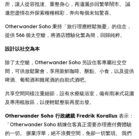
所，讓人從容抵達、重整身心，再瀟灑步回繁華鬧市。 誠
邀您盡情在外探索種種精彩，奔向每個未知驚喜。
Otherwander Soho 秉持「旅行理應輕鬆無憂」的信念，
提供 566 個太空艙，將酒店體驗化繁為簡，回歸純粹。
設計以社交為本
除了太空艙，Otherwander Soho 另設住客專屬社交空
間，可供放鬆聚會，享用新鮮咖啡、酥點、小食，以及提供
啤酒、葡萄酒和雞尾酒的自助式酒吧。
共享空間同樣注重細節，設有水療級浴室，備有雨淋式花灑
及專用梳妝區，以便輕鬆整裝再度出發。
Otherwander Soho 行政總裁 Fredrik Korallus
表示：
「Otherwander Soho 精煉住客真正需要亦理應付費體驗
的一切。 摒棄浮華，絕不浪費空間，免卻一切繁瑣。 我們