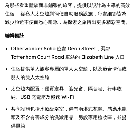
為那些看重體驗而非鋪張的旅客，提供以設計為主導的高效
住宿。 從私人太空艙到簡便自助服務設施，每處細節皆為
減少旅途不便而悉心雕琢，為探索之旅留出更多精彩空間。
編輯備註
Otherwander Soho 位處 Dean Street，緊鄰
Tottenham Court Road 車站的 Elizabeth Line 入口
住宿提供單人旅客專屬的單人太空艙，以及適合情侶或
朋友的雙人太空艙
太空艙內配置：優質寢具、遮光窗、隔音牆、行李收
納、USB 充電座及極速 Wi-Fi
共享設施包括水療級浴室，備有雨淋式花灑、感應水龍
頭及不含有害成分的洗漱用品，另設專用梳妝區，並提
供風筒