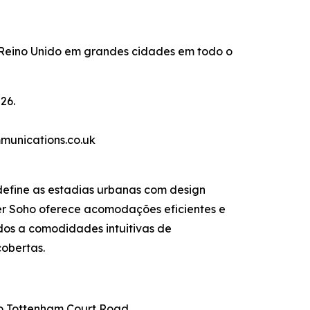
Reino Unido em grandes cidades em todo o
26.
munications.co.uk
efine as estadias urbanas com design
der Soho oferece acomodações eficientes e
dos a comodidades intuitivas de
cobertas.
ão Tottenham Court Road