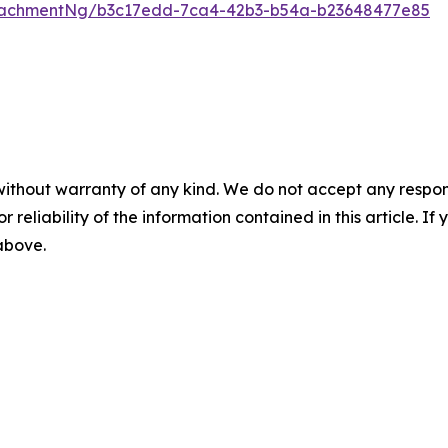
tachmentNg/b3c17edd-7ca4-42b3-b54a-b23648477e85
without warranty of any kind. We do not accept any responsib
r reliability of the information contained in this article. I
 above.