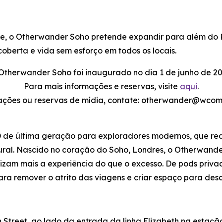
te, o Otherwander Soho pretende expandir para além do 
oberta e vida sem esforço em todos os locais.
Otherwander Soho foi inaugurado no dia 1 de junho de 20
Para mais informações e reservas, visite
aqui
.
ações ou reservas de mídia, contate: otherwander@wcom
de última geração para exploradores modernos, que red
ltural. Nascido no coração do Soho, Londres, o Otherwan
rizam mais a experiência do que o excesso. De pods priva
ra remover o atrito das viagens e criar espaço para des
Street, ao lado da entrada da linha Elizabeth na estaç