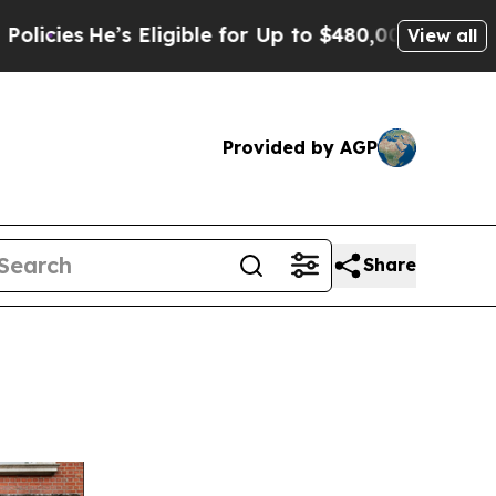
 Eligible for Up to $480,000 After Being Wrongl
View all
Provided by AGP
Share