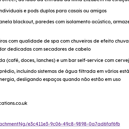
 individuais e pods duplos para casais ou amigos
anela blackout, paredes com isolamento acústico, arm
ros com qualidade de spa com chuveiros de efeito chuva,
ador dedicadas com secadores de cabelo
 (café, doces, lanches) e um bar self-service com cervej
rédio, incluindo sistemas de água filtrada em vários está
 energia, desligando espaços quando não estão em uso
tions.co.uk
achmentNg/e3c411e3-9c06-49c8-9898-0a7ad6faf6fb